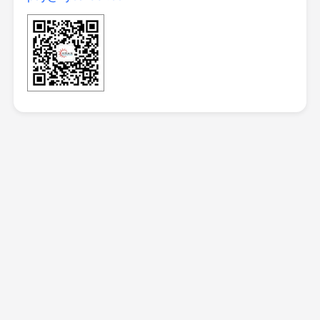
行
账
户