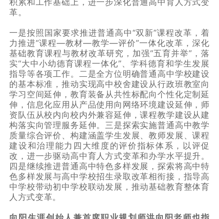
积累和工作基础上，进一步深化普通高中育人方式变
革。
一是按照国家要求推进普通高中“双新”课程改革，着
力推进“课程—教材—教学—评价”一体化改革，深化
基础教育课程与教材改革研究，加强“五育并举”，落
实“大中小幼德育课程一体化”、学科德育和学生发展
指导等各项工作。二是全方位明确普通高中学校建设
的基本标准，推动实现高中校舍建设从行政班教室向
学习空间延伸，教育装备从共性标配向个性化定制延
伸，信息化应用从产品使用向网络环境建设延伸，师
资队伍从校内向校内外兼容延伸，课程教学建设从建
构落实向管理服务延伸。三是探索实施普通高中教学
质量综合评价、构建涵盖学生发展、教师发展、课程
建设和治理能力四大维度的评价指标体系，以评促
改，进一步驱动高中育人方式变革和办学水平提升。
四是继续推进普通高中特色多样发展，探索将高中特
色多样发展与高中学校招生录取改革相衔接，指导高
中学校带动初中学校联动发展，推动基础教育整体育
人方式变革。
向阳生涯创始人兼首席职业规划师洪向阳老师也指