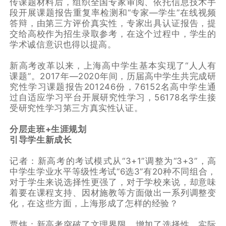
传课题材料后，组织全国专家审阅、依托信息技术手
段开展课题报告重复率检测和“专家—学生”在线视频
答辩，由第三方评价真实性，专家出具认证报告，提
交给高校作为招生录取参考，在这个过程中，学生的
学术诚信意识也得以提高。
新高考改革以来，上海高中学生基本实现了“人人有
课题”。2017年—2020年间，历届高中学生共完成研
究性学习课题报告201246份，76152名高中学生通
过自适应学习平台开展研究性学习，56178名学生接
受研究性学习第三方真实性认证。
分层走班+生涯规划
引导学生新成长
记者：新高考的考试模式从“3+1”调整为“3+3”，高
中学生学业水平等级性考试“6选3”有20种不同组合，
对于学生来说选择性更强了，对于学校来说，却意味
着要在课程支持、因材施教等方面做出一系列调整变
化，在这些方面，上海形成了怎样的经验？
贾炜：新高考突破了文理界限，增加了选择性，实际