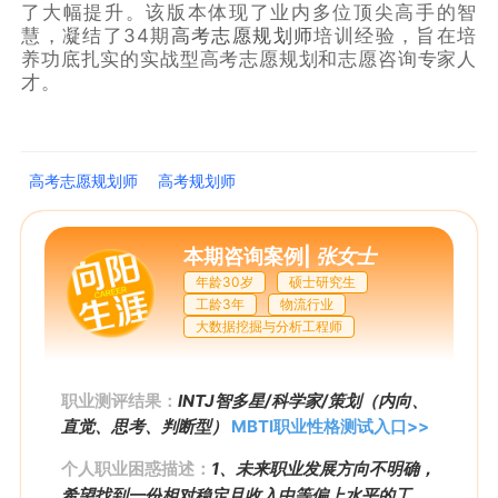
了大幅提升。该版本体现了业内多位顶尖高手的智
慧，凝结了34期
高考志愿规划师
培训经验，旨在培
养功底扎实的实战型高考志愿规划和志愿咨询专家人
才。
高考志愿规划师
高考规划师
本期咨询案例
|
张女士
年龄30岁
硕士研究生
工龄3年
物流行业
大数据挖掘与分析工程师
职业测评结果：
INTJ智多星/科学家/策划（内向、
直觉、思考、判断型）
MBTI职业性格测试入口>>
个人职业困惑描述：
1、未来职业发展方向不明确，
希望找到一份相对稳定且收入中等偏上水平的工