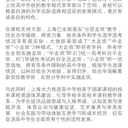
上给高中学校的教学模式变革留出了空间，各校可以
根据自身的办学实际选择相适应的发展模式，逐步形
成各自的特色。
在课程支持方面，上海已全面落实“分层走班”教学，
结合办学规模、师资力量、校舍条件和学生选学选考
情况等客观实际，大致探索形成了“大走班”“中走
班”“小走班”3种模式。“大走班”即所有学科、所有学
生全部实施走班；“中走班”即3门统一高考科目不走
班，6门等级性考试科目全员走班；“小走班”即一些
受场地、师资等条件限制的高中学校，根据学生选课
情况，以科目组合为依据，采用归并、组合等策略重
新安排教学班，在部分学科中实施走班。
与此同时，上海大力推进高中学校基于国家课程的校
本课程资源体系建设，引导学校丰富校本课程教学体
系，为学生提供品德形成与人格养成、认知发展与潜
能开发、体育运动与健康促进、艺术修养与审美发
展、社会实践与劳动体验五类学习和成长经历，切实
促进高中学生全面而有个性的适性发展。