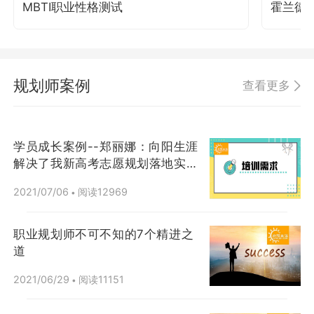
MBTI职业性格测试
霍兰德
规划师案例
查看更多
学员成长案例--郑丽娜：向阳生涯
解决了我新高考志愿规划落地实操
问题
2021/07/06
阅读12969
•
职业规划师不可不知的7个精进之
道
2021/06/29
阅读11151
•