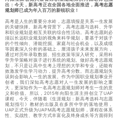
出：今天，新高考正在全国各地全面推进，
高考志愿
规划师
已成为年入百万的新锐职业！
高考是人生的重要分水岭，志愿填报是关系一生发展
的关键抉择。新高考背景下，高考志愿与选科、升学
和职业规划是相互关联的综合性活动。高考志愿则必
须以长远职业规划的视角来科学规划，要基于对孩子
的个性倾向、潜能挖掘、家庭与社会机会，以及成绩
等因素深入分析的基础上，厘清孩子未来发展方向，
通过对历年录取数据、招生政策等深入研究，采用科
学升学策略对孩子进行系统的规划。做好高考志愿规
划，不只是让高中生考上理想的大学和专业，还能有
效激发学生学习动力，提升高考分数。而志愿规划失
误则会影响人一生的发展。作为中国职业规划事业开
创者，我们深知高考志愿对人一生发展的影响之重
大，更深知作为一名高考志愿规划师对考生一生的意
义和价值。所以，2015年向阳生涯主持创立了UAP
课程，今天，伴随着《生涯规划：新高考选科与志愿
规划指引》教材的出版及在多所中学的落地使用，
UAP正式升级为UAPM高考志愿规划师，课程在体系
性、实战性、教学方式丰富化及终身成长等方面得到