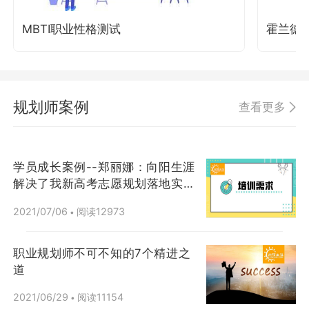
MBTI职业性格测试
霍兰德
规划师案例
查看更多
学员成长案例--郑丽娜：向阳生涯
解决了我新高考志愿规划落地实操
问题
2021/07/06
阅读12973
•
职业规划师不可不知的7个精进之
道
2021/06/29
阅读11154
•