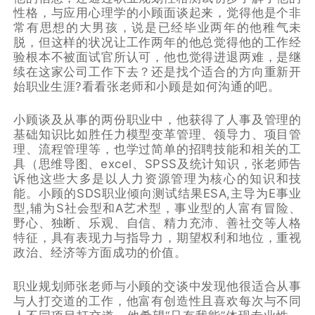
性格，与应用心理学的小顾面谈起来，觉得他是个非
常有思想的大男孩，说是已经毕业两年的他稚气未
脱，但这样的状况让工作两年的他总觉得他的工作经
验根本不被面试官所认可，他也觉得进退两难，是继
续在这家公司工作下去？还是找个适合的方向重新开
始职业生涯?看看张老师和小顾是如何沟通的吧。
小顾谈及从事的两份职业中，他获得了人事及管理的
基础知识比如胜任力模型变革管理、领导力、项目管
理、流程管理等，也学过简单的招聘技能和相关的工
具（思维导图、excel、SPSS及统计知识，张老师告
诉他这些大多是以人力资源管理为核心的知识和技
能。小顾的SDS职业倾向测试结果ESA,主导为E事业
型,辅为S社会型和A艺术型，事业型的人富有冒险、
野心、独断、乐观、自信、精力充沛、善社交等人格
特征，具有表现力与指导力，期望权利和地位，重视
政治、经济等方面成功的价值。
职业规划师张老师与小顾的交谈中发现他很适合从事
与人打交道的工作，他富有创造性且喜欢每次与不同