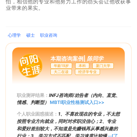
怕，相信他的专业和他努力工作的劲头会让他收获事
业带来的果实。
心理学
硕士
职业咨询
本期咨询案例
|
陈同学
年龄19岁
本科
厦门大学
大二在读
经济学专业
职业测评结果：
INFJ咨询师/劝告者（内向、直觉、
情感、判断型）
MBTI职业性格测试入口>>
个人职业困惑描述：
1、不喜欢现在的专业，不太想
按照专业方向就业，同时对求职没信心；2、专业
和爱好差别较大，不知道是先赚钱再从事感兴趣的
行业；3、学习方式不匹配，学习速度比较慢
···[了