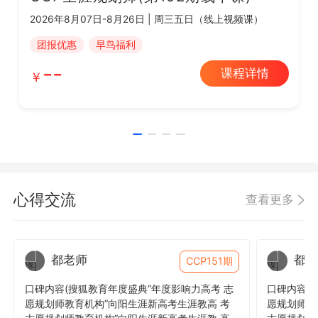
2026年8月07日-8月26日 | 周三五日（线上视频课）
团报优惠
早鸟福利
--
课程详情
心得交流
查看更多
都老师
都老
CCP151期
口碑内容(搜狐教育年度盛典“年度影响力高考 志
口碑内容(
愿规划师教育机构”向阳生涯新高考生涯教高 考
愿规划师教