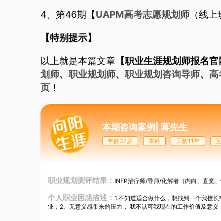
4、第46期【
UAPM高考志愿规划师
（线上班
【特别提示】
以上就是本篇文章
【职业生涯规划师报名官
划师
、
职业规划师
、
职业规划咨询导师
、
高
页
！
本期咨询案例
|
蒋先生
年龄37岁
本科
工龄11年
职业规划测评结果：
INFP治疗师/导师/化解者（内向、直觉
个人职业困惑描述：
1.不知道适合做什么，想找到一个我擅
业；2、无意义感带来的压力， 我不认可我现在的工作价值及意义