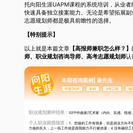
托向阳生涯UAPM课程的系统培训，从业
快速具备独立接案能力。无论是希望拓展副
志愿规划师都是极具前瞻性的选择。
【特别提示】
以上就是本篇文章
【
高报师兼职怎么样？
】
师
、
职业规划咨询导师
、
高考志愿规划师
认
本期咨询案例
|
唐先生
年龄26岁
本科
3年工龄
电
职业规划测评结果：
ISFP作曲家/艺术家（内向、实感、情感
个人职业困惑描述：
1、想做的工作有很多，但是就业方向不
力做的长久，上一份工作就是因我能力不行被劝退；4.没有确切工