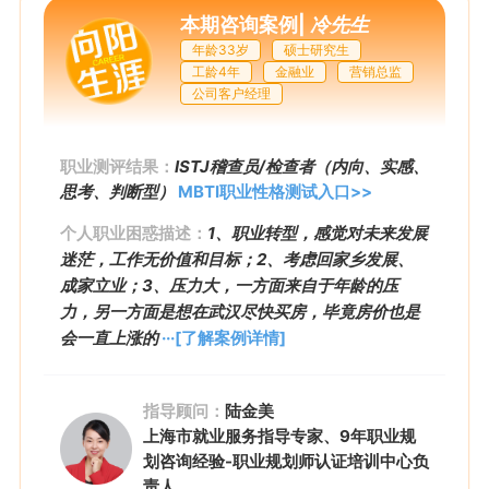
本期咨询案例
|
冷先生
年龄33岁
硕士研究生
工龄4年
金融业
营销总监
公司客户经理
职业测评结果：
ISTJ稽查员/检查者（内向、实感、
思考、判断型）
MBTI职业性格测试入口>>
个人职业困惑描述：
1、职业转型，感觉对未来发展
迷茫，工作无价值和目标；2、考虑回家乡发展、
成家立业；3、压力大，一方面来自于年龄的压
力，另一方面是想在武汉尽快买房，毕竟房价也是
会一直上涨的
···[了解案例详情]
指导顾问：
陆金美
上海市就业服务指导专家、9年职业规
划咨询经验-职业规划师认证培训中心负
责人